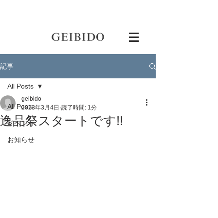
記事
All Posts
geibido
All Posts
2023年3月4日
読了時間: 1分
逸品祭スタートです!!
イベント
お知らせ