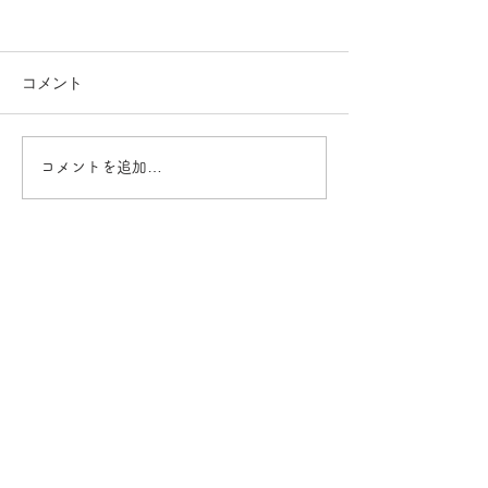
コメント
夏SALE!!
コメントを追加…
６６ｔｈアニバ
ＳＡＬＥ
CONTACT
GEIBIDO
〒791-0243 愛媛県松山市平井町1377-1
(川内イ
ンターから車で15分）
Tel：
089-975-2452
Fax：089-975-6009