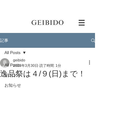
記事
All Posts
geibido
All Posts
2023年3月30日
読了時間: 1分
逸品祭は４/９(日)まで！
イベント
お知らせ