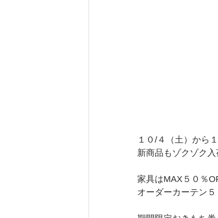
１０/４（土）から
新商品もゾクゾク入
家具はMAX５０％O
オーダーカーテン５