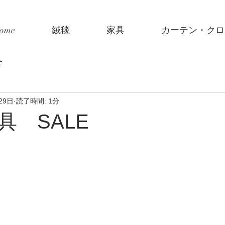
ome
絨毯
家具
カーテン・クロ
せ
29日
読了時間: 1分
 SALE